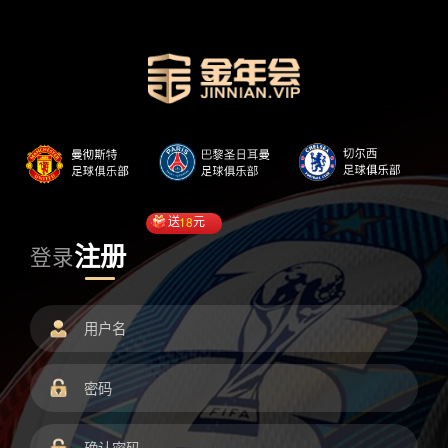
送
18
元
注册
登录