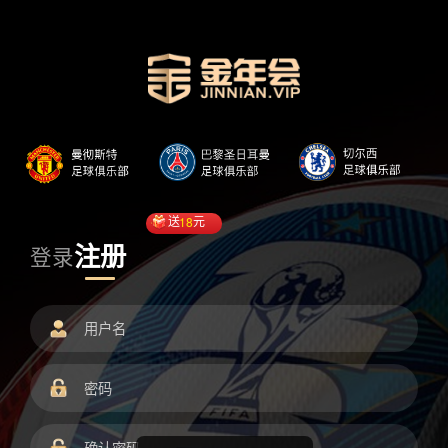
送
18
元
注册
登录