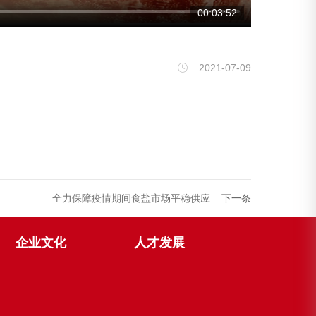
00:03:52
2021-07-09

全力保障疫情期间食盐市场平稳供应
下一条
企业文化
人才发展