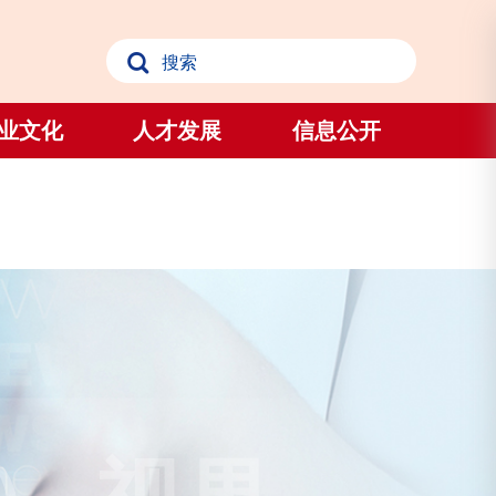
业文化
人才发展
信息公开